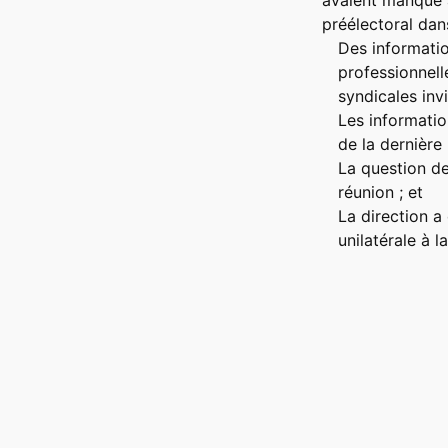
avaient manqué à
préélectoral dan
Des information
professionnell
syndicales in
Les information
de la dernière
La question de
réunion ; et
La direction a
unilatérale à l