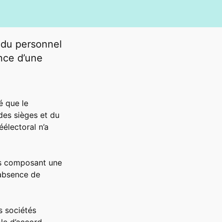
 du personnel
ence d’une
é que le
des sièges et du
électoral n’a
tés composant une
’absence de
s sociétés