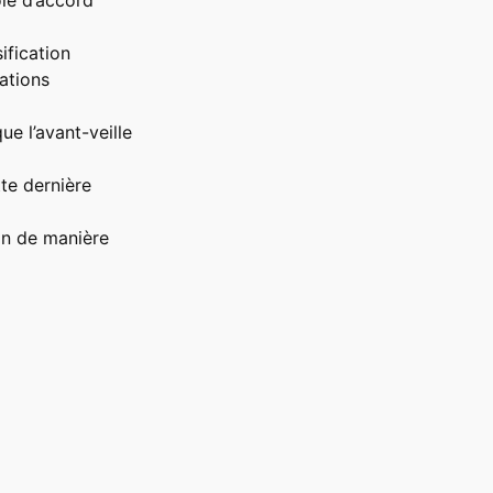
le d’accord
ification
ations
ue l’avant-veille
tte dernière
fin de manière