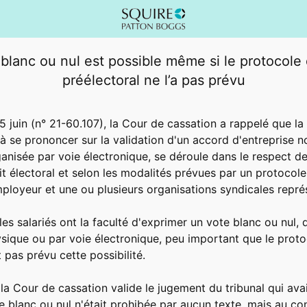
blanc ou nul est possible même si le protocole
préélectoral ne l’a pas prévu
15 juin (n° 21-60.107), la Cour de cassation a rappelé que la
 à se prononcer sur la validation d'un accord d'entreprise no
ganisée par voie électronique, se déroule dans le respect de
t électoral et selon les modalités prévues par un protocole
mployeur et une ou plusieurs organisations syndicales repré
 les salariés ont la faculté d'exprimer un vote blanc ou nul, q
ysique ou par voie électronique, peu important que le prot
t pas prévu cette possibilité.
la Cour de cassation valide le jugement du tribunal qui ava
te blanc ou nul n'était prohibée par aucun texte, mais au con