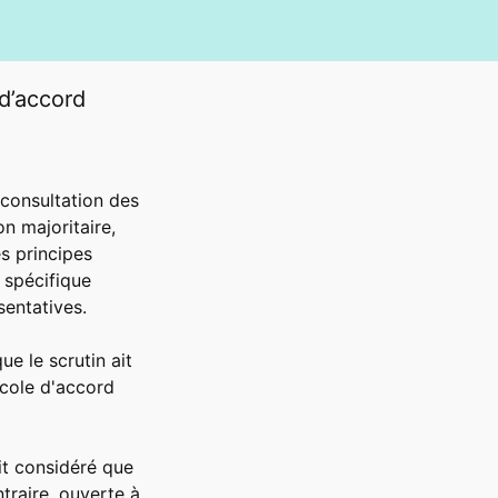
 d’accord
 consultation des
n majoritaire,
s principes
 spécifique
sentatives.
ue le scrutin ait
ocole d'accord
it considéré que
traire, ouverte à